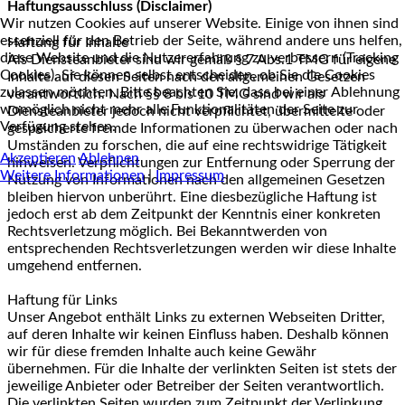
Haftungsausschluss (Disclaimer)
Wir nutzen Cookies auf unserer Website. Einige von ihnen sind
essenziell für den Betrieb der Seite, während andere uns helfen,
Haftung für Inhalte
diese Website und die Nutzererfahrung zu verbessern (Tracking
Als Diensteanbieter sind wir gemäß § 7 Abs.1 TMG für eigene
Cookies). Sie können selbst entscheiden, ob Sie die Cookies
Inhalte auf diesen Seiten nach den allgemeinen Gesetzen
zulassen möchten. Bitte beachten Sie, dass bei einer Ablehnung
verantwortlich. Nach §§ 8 bis 10 TMG sind wir als
womöglich nicht mehr alle Funktionalitäten der Seite zur
Diensteanbieter jedoch nicht verpflichtet, übermittelte oder
Verfügung stehen.
gespeicherte fremde Informationen zu überwachen oder nach
Umständen zu forschen, die auf eine rechtswidrige Tätigkeit
Akzeptieren
Ablehnen
hinweisen. Verpflichtungen zur Entfernung oder Sperrung der
Weitere Informationen
|
Impressum
Nutzung von Informationen nach den allgemeinen Gesetzen
bleiben hiervon unberührt. Eine diesbezügliche Haftung ist
jedoch erst ab dem Zeitpunkt der Kenntnis einer konkreten
Rechtsverletzung möglich. Bei Bekanntwerden von
entsprechenden Rechtsverletzungen werden wir diese Inhalte
umgehend entfernen.
Haftung für Links
Unser Angebot enthält Links zu externen Webseiten Dritter,
auf deren Inhalte wir keinen Einfluss haben. Deshalb können
wir für diese fremden Inhalte auch keine Gewähr
übernehmen. Für die Inhalte der verlinkten Seiten ist stets der
jeweilige Anbieter oder Betreiber der Seiten verantwortlich.
Die verlinkten Seiten wurden zum Zeitpunkt der Verlinkung