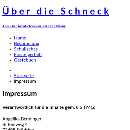
Ü
b
e
r
d
i
e
S
c
h
n
e
c
k
Alles über Achatschnecken und ihre Haltung
Home
Bestimmung
Schulisches
Einsteigerheft
Gästebuch
Startseite
Impressum
Impressum
Verantwortlich für die Inhalte gem. § 5 TMG:
Angelika Benninger
Birkenweg 4
73495 Stödtlen