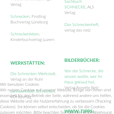
Sachbuch
Verlag
SCHNECKE
, ALS
Verlag
Schnecken
, Findling
Buchverlag Lüneburg
Das Schneckenheft
,
verlag das netz
Schneckenleben
,
Kinderbuchverlag Luzern
BILDERBÜCHER:
WERKSTÄTTEN:
Von der Schnecke, die
Die Schnecken-Werkstatt
,
wissen wollte, wer ihr
Verlag an der Ruhr
Haus geklaut hat
,
Wir benutzen Cookies
Verlag Annette Betz
Wir nutzen Cookies auf unserer Website. Einige von ihnen sind
Lernwerkstatt Schnecken
,
essenziell für den Betrieb der Seite, während andere uns helfen,
KOHLverlag
diese Website und die Nutzererfahrung zu verbessern (Tracking
Cookies). Sie können selbst entscheiden, ob Sie die Cookies
WWW-TIPPS:
zulassen möchten. Bitte beachten Sie, dass bei einer Ablehnung