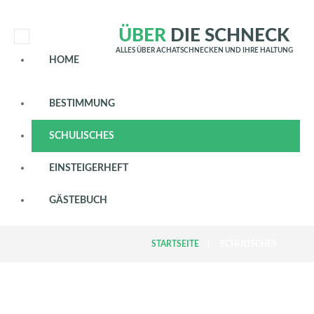
Ü
B
E
R
D
I
E
S
C
H
N
E
C
K
ALLES ÜBER ACHATSCHNECKEN UND IHRE HALTUNG
HOME
BESTIMMUNG
SCHULISCHES
EINSTEIGERHEFT
GÄSTEBUCH
STARTSEITE
SCHULISCHES