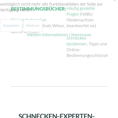
womöglich nicht mehr alle Funktionalitäten der Seite zur
Häufig gestellte
BESTIMMUNGSBÜCHER:
Verfügung stehen.
Fragen
(NABU
Die Landschnecken
Niedersachsen
Deutschlands
, Vollratz Wiese,
beantwortet sie)
Akzeptieren
Ablehnen
Quelle & Meyer
Weitere Informationen
|
Impressum
Schnecken
bestimmen
, Tipps und
Online-
Bestimmungsschlüssel
SCHNECKEN-EXPERTEN-